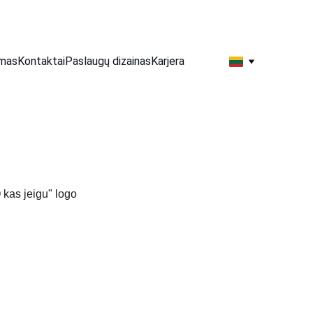
imas
Kontaktai
Paslaugų dizainas
Karjera