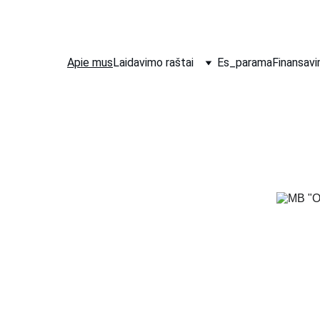
Apie mus
Laidavimo raštai
Es_parama
Finansav
 tarpininkavimo, verslo 
 srityse.