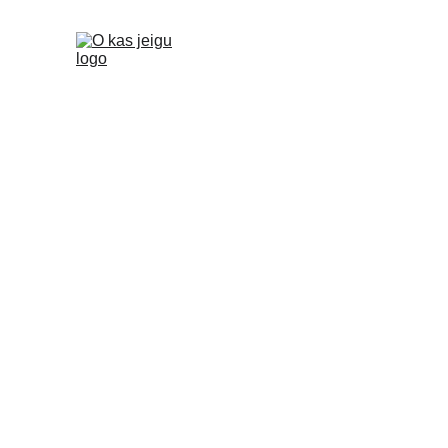
"O Kas jeigu"
Mūsų įmonė veikia bankinių ir draudimo garantijų
konsultavimo ir finansavimo sprendimų paieškos